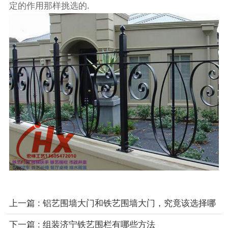
定的作用那样挑选的.
上一篇 : 铝艺围墙大门和铁艺围墙大门，究竟该选择哪
种呢？
下一篇 : 组装济宁铁艺围栏有哪些方法