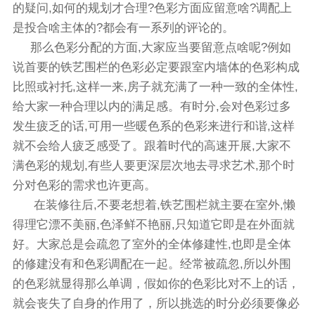
的疑问,如何的规划才合理?色彩方面应留意啥?调配上
是投合啥主体的?都会有一系列的评论的。
那么色彩分配的方面,大家应当要留意点啥呢?例如
说首要的铁艺围栏的色彩必定要跟室内墙体的色彩构成
比照或衬托,这样一来,房子就充满了一种一致的全体性,
给大家一种合理以内的满足感。有时分,会对色彩过多
发生疲乏的话,可用一些暖色系的色彩来进行和谐,这样
就不会给人疲乏感受了。跟着时代的高速开展,大家不
满色彩的规划,有些人要更深层次地去寻求艺术,那个时
分对色彩的需求也许更高。
在装修往后,不要老想着,铁艺围栏就主要在室外,懒
得理它漂不美丽,色泽鲜不艳丽,只知道它即是在外面就
好。大家总是会疏忽了室外的全体修建性,也即是全体
的修建没有和色彩调配在一起。经常被疏忽,所以外围
的色彩就显得那么单调，假如你的色彩比对不上的话，
就会丧失了自身的作用了，所以挑选的时分必须要像必