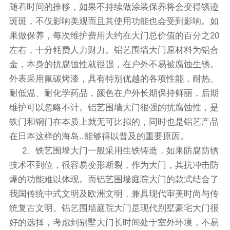
随着时间的推移，如果不持续做涂装保养将会变得锈迹
斑斑，不仅影响美观而且其使用功能也会受到影响。如
果做保养，每次维护费用大约在大门总价值的百分之20
左右，十分耗费人力财力。铝艺围墙大门原材料为铝合
金，本身的抗腐蚀性就很强，在户外不易被腐蚀生锈。
外表采用氟碳烤漆，具有特别优越的各项性能，耐热、
耐低温、耐化学药品，颜色在户外长期保持鲜丽，后期
维护可以忽略不计。铝艺围墙大门很强的抗腐蚀性，是
铁门和铜门在本质上就无可比拟的，同时也是铝艺产品
在日本这样的海岛..能够得以普及的重要原因。
2、铁艺围墙大门一般采用生铁铸造，如果防腐防锈
技术不到位，很容易变形断裂，作为大门，其抗冲击防
爆的功能难以体现。而铝艺围墙庭院大门的款式结合了
我国传统中式文明及欧洲文明，兼具现代审美时尚与传
统复古文明。铝艺围墙庭院大门是现代别墅豪宅大门很
好的选择，考虑到别墅大门长时间处于室外环境，不易