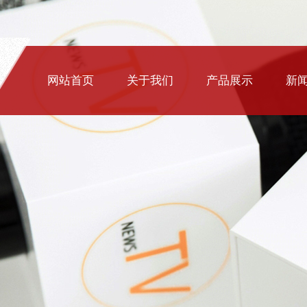
网站首页
关于我们
产品展示
新
铁艺大门
铁艺围栏
楼梯扶手
铁艺护窗
排水篦子
铸铁井盖
铁艺家具