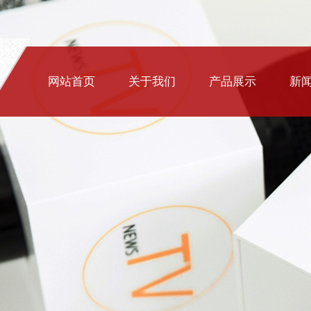
网站首页
关于我们
产品展示
新
铁艺大门
铁艺围栏
楼梯扶手
铁艺护窗
排水篦子
铸铁井盖
铁艺家具