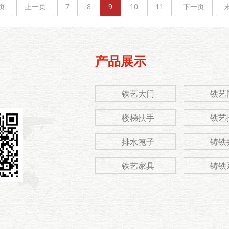
页
上一页
7
8
9
10
11
下一页
产品展示
铁艺大门
铁艺
楼梯扶手
铁艺
排水篦子
铸铁
铁艺家具
铸铁